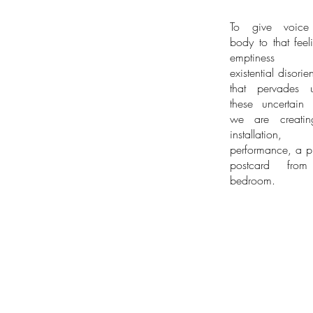
To give voic
body to that feel
emptiness
existential disorie
that pervades 
these uncertain 
we are creati
installatio
performance, a p
postcard fro
bedroom.