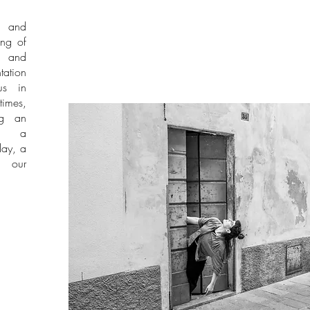
e and
ing of
 and
ntation
us in
times,
ng an
n, a
lay, a
m our