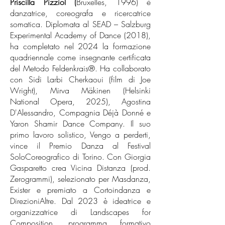
Priscilla Pizziol (
Bruxelles, 1996) è
danzatrice, coreografa e ricercatrice
somatica. Diplomata al SEAD – Salzburg
Experimental Academy of Dance (2018),
ha completato nel 2024 la formazione
quadriennale come insegnante certificata
del Metodo Feldenkrais®. Ha collaborato
con Sidi Larbi Cherkaoui (film di Joe
Wright), Mirva Mäkinen (Helsinki
National Opera, 2025), Agostina
D'Alessandro, Compagnia Déjà Donné e
Yaron Shamir Dance Company. Il suo
primo lavoro solistico, Vengo a perderti,
vince il Premio Danza al Festival
SoloCoreografico di Torino. Con Giorgia
Gasparetto crea Vicina Distanza (prod.
Zerogrammi), selezionato per Masdanza,
Exister e premiato a Cortoindanza e
DirezioniAltre. Dal 2023 è ideatrice e
organizzatrice di Landscapes for
Composition, programma formativo