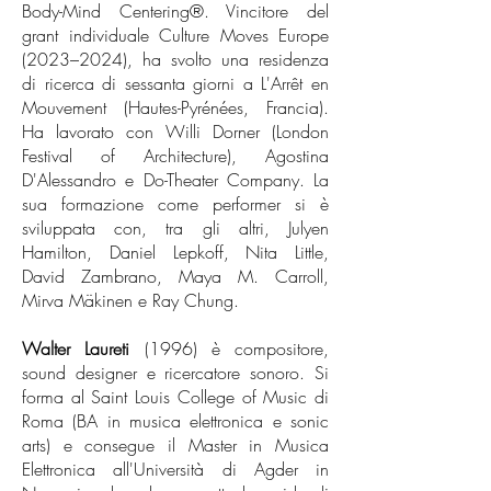
Body-Mind Centering®. Vincitore del
grant individuale Culture Moves Europe
(2023–2024), ha svolto una residenza
di ricerca di sessanta giorni a L'Arrêt en
Mouvement (Hautes-Pyrénées, Francia).
Ha lavorato con Willi Dorner (London
Festival of Architecture), Agostina
D'Alessandro e Do-Theater Company. La
sua formazione come performer si è
sviluppata con, tra gli altri, Julyen
Hamilton, Daniel Lepkoff, Nita Little,
David Zambrano, Maya M. Carroll,
Mirva Mäkinen e Ray Chung.
Walter Laureti
(1996) è compositore,
sound designer e ricercatore sonoro. Si
forma al Saint Louis College of Music di
Roma (BA in musica elettronica e sonic
arts) e consegue il Master in Musica
Elettronica all'Università di Agder in