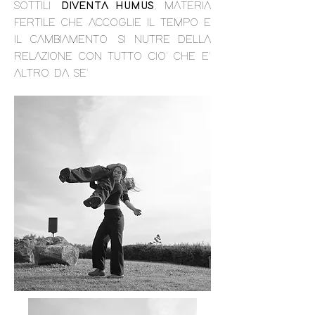
SOTTILI.
DIVENTA HUMUS
, MATERIA
FERTILE CHE ACCOGLIE IL TEMPO E
IL CAMBIAMENTO. SI NUTRE DELLA
RELAZIONE CON TUTTO CIO' CHE E'
ALTRO DA SE'