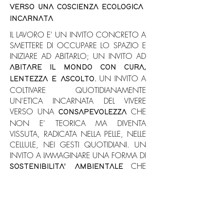
VERSO UNA COSCIENZA ECOLOGICA
INCARNATA
IL LAVORO E' UN INVITO CONCRETO A
SMETTERE DI OCCUPARE LO SPAZIO E
INIZIARE AD ABITARLO; UN INVITO AD
ABITARE IL MONDO CON CURA,
UN INVITO A
LENTEZZA E ASCOLTO.
COLTIVARE QUOTIDIANAMENTE
UN'ETICA INCARNATA DEL VIVERE
VERSO UNA
CHE
CONSAPEVOLEZZA
NON E' TEORICA MA DIVENTA
VISSUTA, RADICATA NELLA PELLE, NELLE
CELLULE, NEI GESTI QUOTIDIANI. UN
INVITO A IMMAGINARE UNA FORMA DI
CHE
SOSTENIBILITA' AMBIENTALE
NON SIA SOLO STRATEGIA O
TECNICA, MA SCELTA ESISTENZIALE,
PERCEPITA NEL CORPO E NELLE
RELAZIONI CHE LO ATTRAVERSANO.