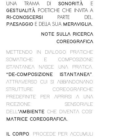
UNA TRAMA DI
E
SONORITÀ
POETICHE CHE INVITA A
GESTUALITÀ
PARTE DEL.
RI-CONOSCERSI
E DELLA SUA
PAESAGGIO
MERAVIGLIA.​​​​​
NOTE SULLA RICERCA
COREOGRAFICA
METTENDO IN DIALOGO PRATICHE
SOMATICHE E COMPOSIZIONE
ISTANTANEA NASCE UNA PRATICA,
“
DE-COMPOSIZIONE ISTANTANEA
”,
ATTRAVERSO CUI SI ABBANDONANO
STRUTTURE COREOGRAFICHE
PREDEFINITE PER APRIRSI A UNA
RICEZIONE SENSORIALE
DELL’
AMBIENTE
CHE DIVENTA COSI'
MATRICE COREOGRAFICA.
IL CORPO
, PROCEDE PER ACCUMULI