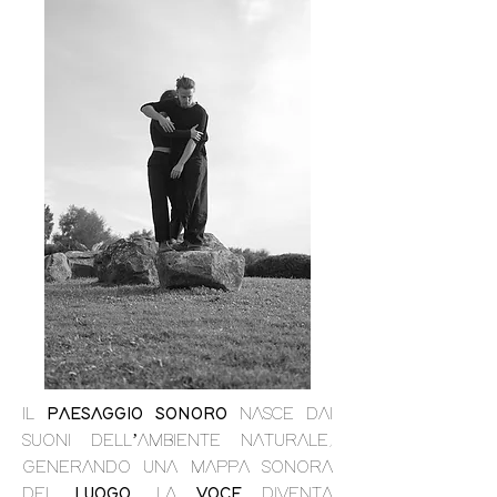
IL
PAESAGGIO SONORO
NASCE DAI
SUONI DELL’AMBIENTE NATURALE,
GENERANDO UNA MAPPA SONORA
DEL
LUOGO
.
LA
VOCE
DIVENTA