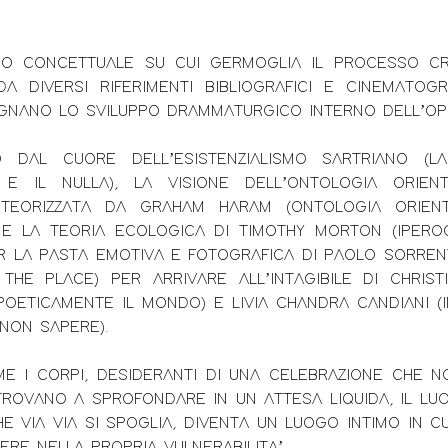
NO CONCETTUALE SU CUI GERMOGLIA IL PROCESSO CR
DA DIVERSI RIFERIMENTI BIBLIOGRAFICI E CINEMATOGR
NANO LO SVILUPPO DRAMMATURGICO INTERNO DELL’O
 DAL CUORE DELL’ESISTENZIALISMO SARTRIANO (L
 E IL NULLA), LA VISIONE DELL’ONTOLOGIA ORIEN
 TEORIZZATA DA GRAHAM HARAM (ONTOLOGIA ORIENT
 E LA TEORIA ECOLOGICA DI TIMOTHY MORTON (IPEROG
R LA PASTA EMOTIVA E FOTOGRAFICA DI PAOLO SORRENT
THE PLACE) PER ARRIVARE ALL’INTAGIBILE DI CHRIST
 POETICAMENTE IL MONDO) E LIVIA CHANDRA CANDIANI (
NON SAPERE).
ME I CORPI, DESIDERANTI DI UNA CELEBRAZIONE CHE N
ITROVANO A SPROFONDARE IN UN ATTESA LIQUIDA, IL LU
E VIA VIA SI SPOGLIA, DIVENTA UN LUOGO INTIMO IN C
RE NELLA PROPRIA VULNERABILITA’.