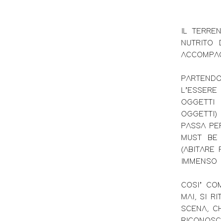
IL TERRE
NUTRITO 
ACCOMPAG
PARTENDO
L’ESSERE
OGGETTI
OGGETTI)
PASSA PE
MUST BE 
(ABITARE
IMMENSO 
COSI’ CO
MAI, SI R
SCENA, CH
RICONOSCE