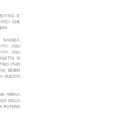
EATIVO E'
AFICI CHE
PERA.
A NAUSEA,
TATA AGLI
ATA AGLI
GETTI) SI
INO (THIS
IAN BOBIN
IN QUESTO
ON ARRIVA
OGO DELLA
UI POTERSI