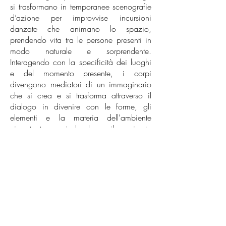
si trasformano in temporanee scenografie
d’azione per improvvise incursioni
danzate che animano lo spazio,
prendendo vita tra le persone presenti in
modo naturale e sorprendente.
Interagendo con la specificità dei luoghi
e del momento presente, i corpi
divengono mediatori di un immaginario
che si crea e si trasforma attraverso il
dialogo in divenire con le forme, gli
elementi e la materia dell'ambiente
circostante, rivelando il vissuto
esperienziale e percettivo delle relazioni
in atto.
Così facendo la performance offre
piccole parentesi di sospensione e
stupore dall’ordinario attraverso
poetici interventi di incontro con il
paesaggio, abitandolo autenticamente e